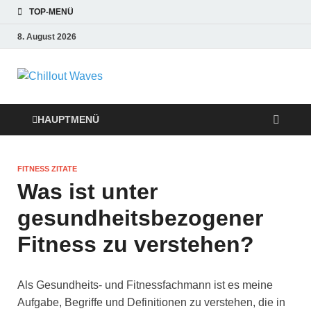
TOP-MENÜ
8. August 2026
Chillout Waves
Traumurlaub an Dänemarks Küsten,
Ferienwohnungen zum Verlieben!
Relaxing Music
HAUPTMENÜ
FITNESS ZITATE
Was ist unter
gesundheitsbezogener
Fitness zu verstehen?
Als Gesundheits- und Fitnessfachmann ist es meine
Aufgabe, Begriffe und Definitionen zu verstehen, die in