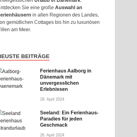
nvergesslichen
Urlaub in Dänemark
.
ntdecken Sie eine große
Auswahl an
erienhäusern
in allen Regionen des Landes,
on gemütlichen Cottages bis hin zu luxuriösen
illen am Meer.
NEUSTE BEITRÄGE
Ferienhaus Aalborg in
Dänemark mit
unvergesslichen
Erlebnissen
28. April 2024
Seeland: Ein Ferienhaus-
Paradies für jeden
Geschmack
26. April 2024