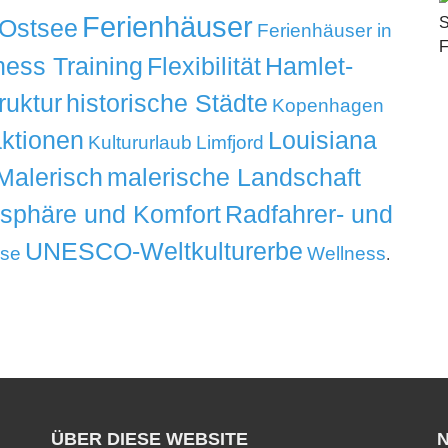
Ferienhäuser
 Ostsee
Ferienhäuser in
ness Training
Flexibilität
Hamlet-
ruktur
historische Städte
Kopenhagen
aktionen
Louisiana
Kultururlaub
Limfjord
Malerisch
malerische Landschaft
tsphäre und Komfort
Radfahrer- und
UNESCO-Weltkulturerbe
ise
Wellness
.
ÜBER DIESE WEBSITE