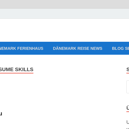
aves Relaxing Music
sten, Ferienwohnungen zum Verlieben!
NEMARK FERIENHAUS
DÄNEMARK REISE NEWS
BLOG S
SUME SKILLS
u
U