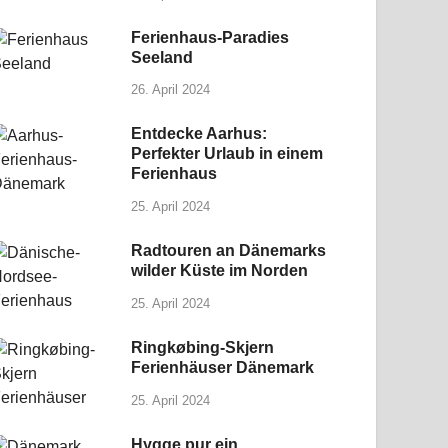
Ferienhaus-Paradies
Seeland
26. April 2024
Entdecke Aarhus:
Perfekter Urlaub in einem
Ferienhaus
25. April 2024
Radtouren an Dänemarks
wilder Küste im Norden
25. April 2024
Ringkøbing-Skjern
Ferienhäuser Dänemark
25. April 2024
Hygge pur ein