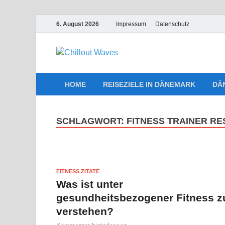
6. August 2026
Impressum
Datenschutz
Chillout W
Traumurlaub an Dänemarks Kü
HOME
REISEZIELE IN DÄNEMARK
DÄ
SCHLAGWORT:
FITNESS TRAINER RE
FITNESS ZITATE
Was ist unter
gesundheitsbezogener Fitness z
verstehen?