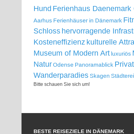
Hund
Ferienhaus Daenemark
Fit
Aarhus
Ferienhäuser in Dänemark
Schloss
hervorragende Infrast
Kosteneffizienz
kulturelle Attr
Museum of Modern Art
luxuriös
Natur
Priva
Odense
Panoramablick
Wanderparadies
Skagen
Städtere
Bitte schauen Sie sich um!
BESTE REISEZIELE IN DÄNEMARK