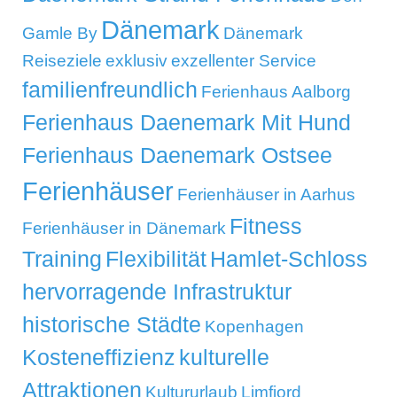
Dänemark
Gamle By
Dänemark
Reiseziele
exklusiv
exzellenter Service
familienfreundlich
Ferienhaus Aalborg
Ferienhaus Daenemark Mit Hund
Ferienhaus Daenemark Ostsee
Ferienhäuser
Ferienhäuser in Aarhus
Fitness
Ferienhäuser in Dänemark
Training
Flexibilität
Hamlet-Schloss
hervorragende Infrastruktur
historische Städte
Kopenhagen
Kosteneffizienz
kulturelle
Attraktionen
Kultururlaub
Limfjord