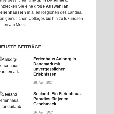
nvergesslichen
Urlaub in Dänemark
.
ntdecken Sie eine große
Auswahl an
erienhäusern
in allen Regionen des Landes,
on gemütlichen Cottages bis hin zu luxuriösen
illen am Meer.
NEUSTE BEITRÄGE
Ferienhaus Aalborg in
Dänemark mit
unvergesslichen
Erlebnissen
28. April 2024
Seeland: Ein Ferienhaus-
Paradies für jeden
Geschmack
26. April 2024