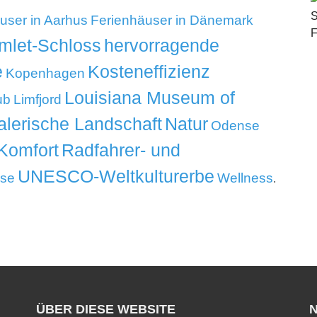
user in Aarhus
Ferienhäuser in Dänemark
mlet-Schloss
hervorragende
e
Kosteneffizienz
Kopenhagen
Louisiana Museum of
ub
Limfjord
lerische Landschaft
Natur
Odense
Komfort
Radfahrer- und
UNESCO-Weltkulturerbe
ise
Wellness
.
ÜBER DIESE WEBSITE