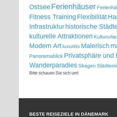
Ferienhäuser
Ostsee
Ferienhä
Fitness Training
Flexibilität
Ha
Infrastruktur
historische Städt
kulturelle Attraktionen
Kultururla
Modern Art
Malerisch
ma
luxuriös
Privatsphäre und 
Panoramablick
Wanderparadies
Skagen
Städtere
Bitte schauen Sie sich um!
BESTE REISEZIELE IN DÄNEMARK