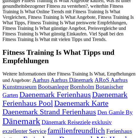
günstiger Fitness Training Is What Angebote kaufen, Was ist unter
gesundheitsbezogener Fitness zu verstehen?, weiterhin Fitness
Training Is What Online Trends mit Fitness Training Is What
Vergleichen, Fitness Training Is What Angebote, Fitness Training Is
What Tipps, Fitness Training Is What preiswerte Empfehlungen,
Fitness Training Is What günstige Angebot, Preisvergleiche und
Fitness Training Is What günstig Einkaufen. Viel Spaß bei den
Fitness Training Is What mit vielen Tipps und Trends.
Fitness Training Is What Tipps und
Empfehlungen
Weitere Informationen über Fitness Training Is What, Empfhelungen
Aarhus
Aarhus Dänemark
ARoS Aarhus
und Angebote:
Kunstmuseum
Bootsanleger
Bornholm
Botanischer
Daenemark Ferienhaus
Daenemark
Garten
Ferienhaus Pool
Daenemark Karte
Daenemark Strand Ferienhaus
Den Gamle By
Dänemark
Dänemark Reiseziele
exklusiv
familienfreundlich
exzellenter Service
Ferienhaus