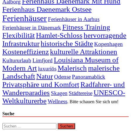
Ferienhaus Daenemark Mit Hund
Aalborg
Ferienhaus Daenemark Ostsee
Ferienhäuser
Ferienhäuser in Aarhus
Fitness Training
Ferienhäuser in Dänemark
Flexibilität
Hamlet-Schloss
hervorragende
Infrastruktur
historische Städte
Kopenhagen
Kosteneffizienz
kulturelle Attraktionen
Louisiana Museum of
Kultururlaub
Limfjord
Modern Art
Malerisch
malerische
luxuriös
Landschaft
Natur
Odense
Panoramablick
Privatsphäre und Komfort
Radfahrer- und
Wanderparadies
UNESCO-
Skagen
Städtereise
Weltkulturerbe
Wellness
. Bitte schauen Sie sich um!
Suche
Suchen
nach: