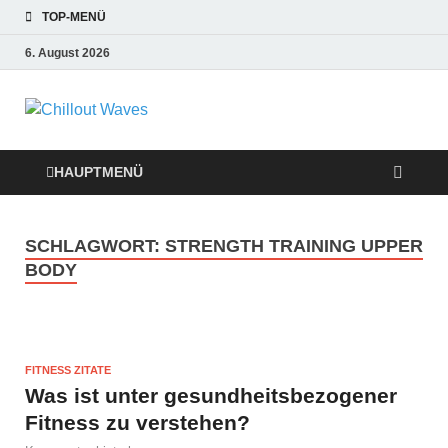
TOP-MENÜ
6. August 2026
Chillout Waves
Traumurlaub an Dänemarks Küsten,
Ferienwohnungen zum Verlieben!
Relaxing Music
HAUPTMENÜ
SCHLAGWORT:
STRENGTH TRAINING UPPER
BODY
FITNESS ZITATE
Was ist unter gesundheitsbezogener
Fitness zu verstehen?