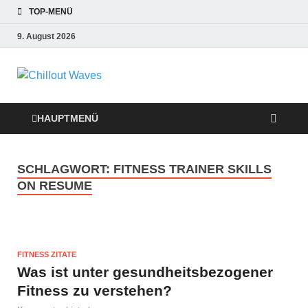
TOP-MENÜ
9. August 2026
Chillout Waves
Traumurlaub an Dänemarks Küsten,
Ferienwohnungen zum Verlieben!
Relaxing Music
HAUPTMENÜ
SCHLAGWORT:
FITNESS TRAINER SKILLS
ON RESUME
FITNESS ZITATE
Was ist unter gesundheitsbezogener
Fitness zu verstehen?