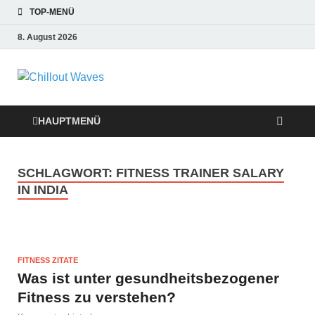
TOP-MENÜ
8. August 2026
Chillout Waves
Traumurlaub an Dänemarks Küsten,
Ferienwohnungen zum Verlieben!
Relaxing Music
HAUPTMENÜ
SCHLAGWORT:
FITNESS TRAINER SALARY
IN INDIA
FITNESS ZITATE
Was ist unter gesundheitsbezogener
Fitness zu verstehen?