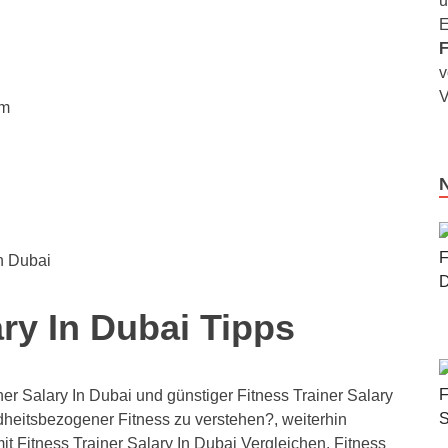
u
E
F
v
V
em
In Dubai
ary In Dubai Tipps
r Salary In Dubai und günstiger Fitness Trainer Salary
dheitsbezogener Fitness zu verstehen?, weiterhin
it Fitness Trainer Salary In Dubai Vergleichen, Fitness