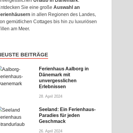
nvergesslichen
Urlaub in Dänemark
.
ntdecken Sie eine große
Auswahl an
erienhäusern
in allen Regionen des Landes,
on gemütlichen Cottages bis hin zu luxuriösen
illen am Meer.
NEUSTE BEITRÄGE
Ferienhaus Aalborg in
Dänemark mit
unvergesslichen
Erlebnissen
28. April 2024
Seeland: Ein Ferienhaus-
Paradies für jeden
Geschmack
26. April 2024