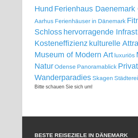
Hund
Ferienhaus Daenemark
Fit
Aarhus
Ferienhäuser in Dänemark
Schloss
hervorragende Infrast
Kosteneffizienz
kulturelle Attr
Museum of Modern Art
luxuriös
Natur
Priva
Odense
Panoramablick
Wanderparadies
Skagen
Städtere
Bitte schauen Sie sich um!
BESTE REISEZIELE IN DÄNEMARK