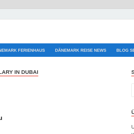
aves Relaxing Music
sten, Ferienwohnungen zum Verlieben!
NEMARK FERIENHAUS
DÄNEMARK REISE NEWS
BLOG S
LARY IN DUBAI
u
U