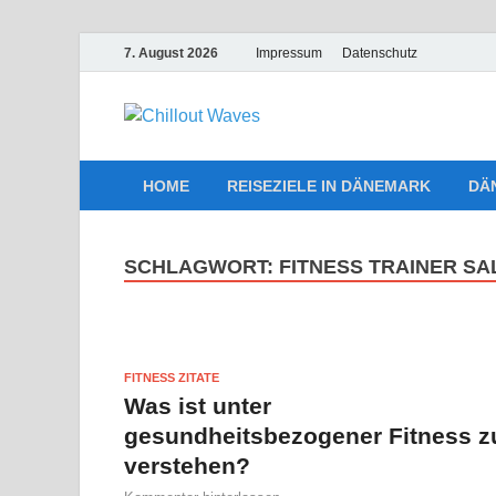
7. August 2026
Impressum
Datenschutz
Chillout W
Traumurlaub an Dänemarks Kü
HOME
REISEZIELE IN DÄNEMARK
DÄ
SCHLAGWORT:
FITNESS TRAINER SA
FITNESS ZITATE
Was ist unter
gesundheitsbezogener Fitness z
verstehen?