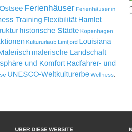
Ferienhäuser
 Ostsee
Ferienhäuser in
ness Training
Flexibilität
Hamlet-
ruktur
historische Städte
Kopenhagen
aktionen
Louisiana
Kultururlaub
Limfjord
Malerisch
malerische Landschaft
tsphäre und Komfort
Radfahrer- und
UNESCO-Weltkulturerbe
ise
Wellness
.
ÜBER DIESE WEBSITE