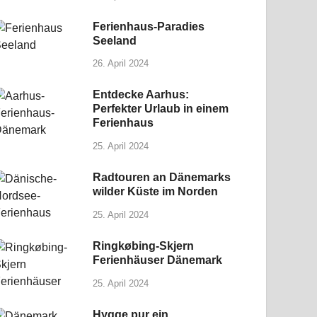
Ferienhaus-Paradies
Seeland
26. April 2024
Entdecke Aarhus:
Perfekter Urlaub in einem
Ferienhaus
25. April 2024
Radtouren an Dänemarks
wilder Küste im Norden
25. April 2024
Ringkøbing-Skjern
Ferienhäuser Dänemark
25. April 2024
Hygge pur ein