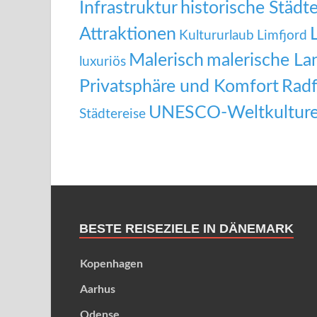
Infrastruktur
historische Städt
Attraktionen
Kultururlaub
Limfjord
Malerisch
malerische La
luxuriös
Privatsphäre und Komfort
Radf
UNESCO-Weltkulture
Städtereise
BESTE REISEZIELE IN DÄNEMARK
Kopenhagen
Aarhus
Odense