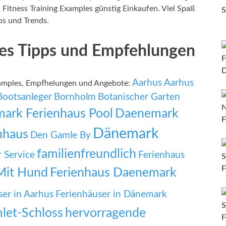
Fitness Training Examples günstig Einkaufen. Viel Spaß
ps und Trends.
les Tipps und Empfehlungen
Aarhus
Aarhus
Examples, Empfhelungen und Angebote:
Bootsanleger
Bornholm
Botanischer Garten
ark Ferienhaus Pool
Daenemark
Dänemark
nhaus
Den Gamle By
familienfreundlich
r Service
Ferienhaus
Mit Hund
Ferienhaus Daenemark
ser in Aarhus
Ferienhäuser in Dänemark
let-Schloss
hervorragende