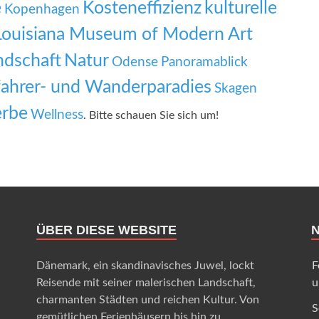
e
Kosteneffizienz
kulturelle
Kopenhagen
Louisiana Museum of Modern Art
ndschaft
Natur
Odense
Panoramablick
ahrer- und Wanderparadies
Skagen
rbe
Wellness
. Bitte schauen Sie sich um!
ÜBER DIESE WEBSITE
Dänemark, ein skandinavisches Juwel, lockt
F
Reisende mit seiner malerischen Landschaft,
u
charmanten Städten und reichen Kultur. Von
S
gemütlichen Ferienhäusern bis hin zu