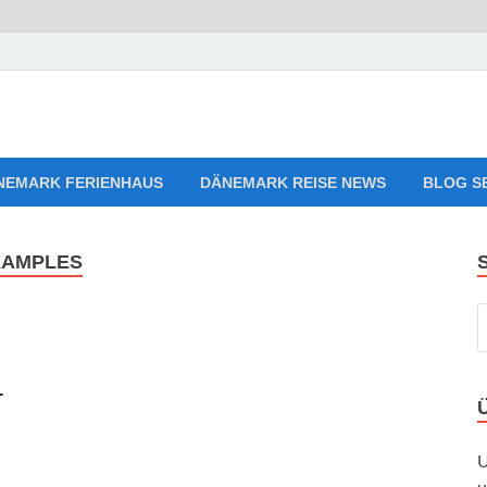
aves Relaxing Music
en, Ferienwohnungen zum Verlieben!
NEMARK FERIENHAUS
DÄNEMARK REISE NEWS
BLOG S
XAMPLES
r
U