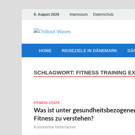
8. August 2026
Impressum
Datenschutz
Chillout W
Traumurlaub an Dänemarks Küst
HOME
REISEZIELE IN DÄNEMARK
DÄ
SCHLAGWORT:
FITNESS TRAINING E
FITNESS ZITATE
Was ist unter gesundheitsbezogene
Fitness zu verstehen?
Kommentar hinterlassen