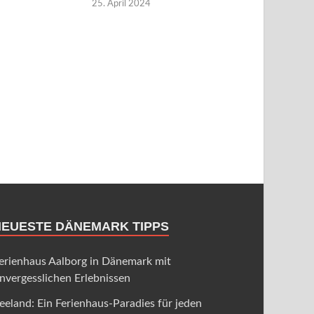
25. April 2024
NEUESTE DÄNEMARK TIPPS
erienhaus Aalborg in Dänemark mit
nvergesslichen Erlebnissen
eeland: Ein Ferienhaus-Paradies für jeden