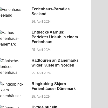
Ferienhaus-Paradies
Seeland
26. April 2024
Entdecke Aarhus:
Perfekter Urlaub in einem
Ferienhaus
25. April 2024
Radtouren an Dänemarks
wilder Küste im Norden
25. April 2024
Ringkøbing-Skjern
Ferienhäuser Dänemark
25. April 2024
Hygge pur ein