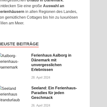
nvergesslichen
Urlaub in Dänemark
.
ntdecken Sie eine große
Auswahl an
erienhäusern
in allen Regionen des Landes,
on gemütlichen Cottages bis hin zu luxuriösen
illen am Meer.
NEUSTE BEITRÄGE
Ferienhaus Aalborg in
Dänemark mit
unvergesslichen
Erlebnissen
28. April 2024
Seeland: Ein Ferienhaus-
Paradies für jeden
Geschmack
26. April 2024