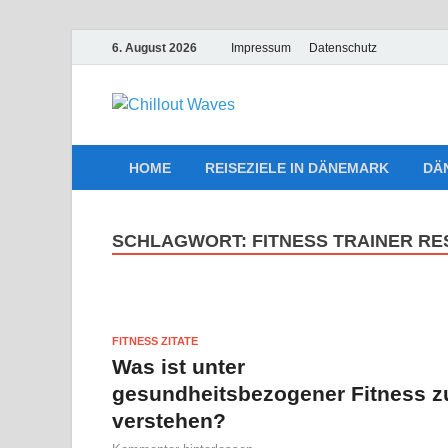
6. August 2026
Impressum
Datenschutz
Chillout W
Traumurlaub an Dänemarks Kü
HOME
REISEZIELE IN DÄNEMARK
DÄ
SCHLAGWORT:
FITNESS TRAINER R
FITNESS ZITATE
Was ist unter
gesundheitsbezogener Fitness z
verstehen?