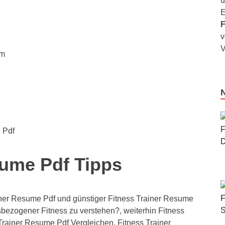
u
E
F
v
V
em
 Pdf
sume Pdf Tipps
ner Resume Pdf und günstiger Fitness Trainer Resume
sbezogener Fitness zu verstehen?, weiterhin Fitness
Trainer Resume Pdf Vergleichen, Fitness Trainer