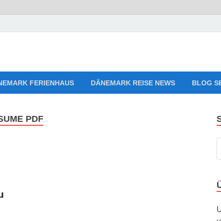
aves Relaxing Music
sten, Ferienwohnungen zum Verlieben!
NEMARK FERIENHAUS
DÄNEMARK REISE NEWS
BLOG S
ESUME PDF
u
U