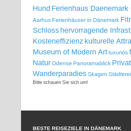
Hund
Ferienhaus Daenemark
Fit
Aarhus
Ferienhäuser in Dänemark
Schloss
hervorragende Infrast
Kosteneffizienz
kulturelle Attr
Museum of Modern Art
luxuriös
Natur
Priva
Odense
Panoramablick
Wanderparadies
Skagen
Städtere
Bitte schauen Sie sich um!
BESTE REISEZIELE IN DÄNEMARK