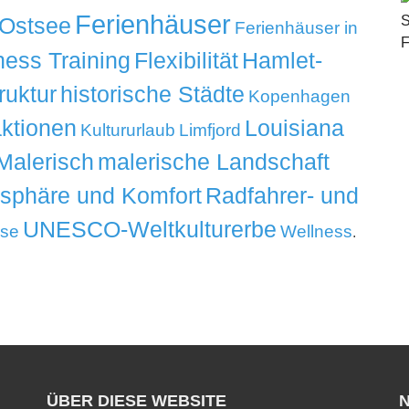
Ferienhäuser
 Ostsee
Ferienhäuser in
ness Training
Flexibilität
Hamlet-
ruktur
historische Städte
Kopenhagen
aktionen
Louisiana
Kultururlaub
Limfjord
Malerisch
malerische Landschaft
tsphäre und Komfort
Radfahrer- und
UNESCO-Weltkulturerbe
ise
Wellness
.
ÜBER DIESE WEBSITE