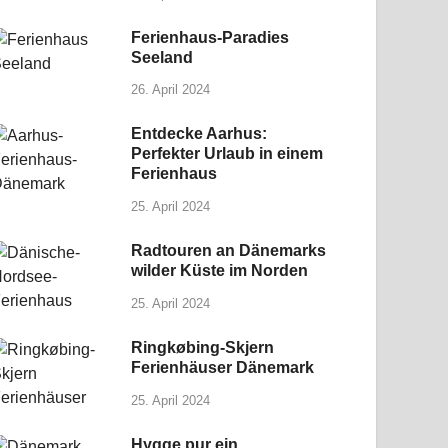
Ferienhaus-Paradies
Seeland
26. April 2024
Entdecke Aarhus:
Perfekter Urlaub in einem
Ferienhaus
25. April 2024
Radtouren an Dänemarks
wilder Küste im Norden
25. April 2024
Ringkøbing-Skjern
Ferienhäuser Dänemark
25. April 2024
Hygge pur ein