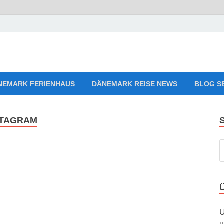
aves Relaxing Music
sten, Ferienwohnungen zum Verlieben!
NEMARK FERIENHAUS
DÄNEMARK REISE NEWS
BLOG S
STAGRAM
U