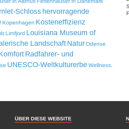
user in Aarhus
Ferienhäuser in Dänemark
mlet-Schloss
hervorragende
e
Kosteneffizienz
Kopenhagen
Louisiana Museum of
ub
Limfjord
lerische Landschaft
Natur
Odense
Komfort
Radfahrer- und
UNESCO-Weltkulturerbe
ise
Wellness
.
ÜBER DIESE WEBSITE