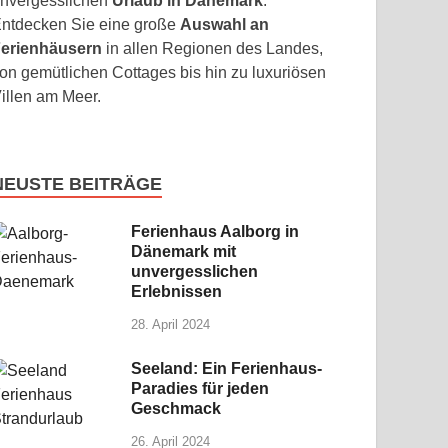
nvergesslichen
Urlaub in Dänemark
.
ntdecken Sie eine große
Auswahl an
erienhäusern
in allen Regionen des Landes,
on gemütlichen Cottages bis hin zu luxuriösen
illen am Meer.
NEUSTE BEITRÄGE
Ferienhaus Aalborg in
Dänemark mit
unvergesslichen
Erlebnissen
28. April 2024
Seeland: Ein Ferienhaus-
Paradies für jeden
Geschmack
26. April 2024