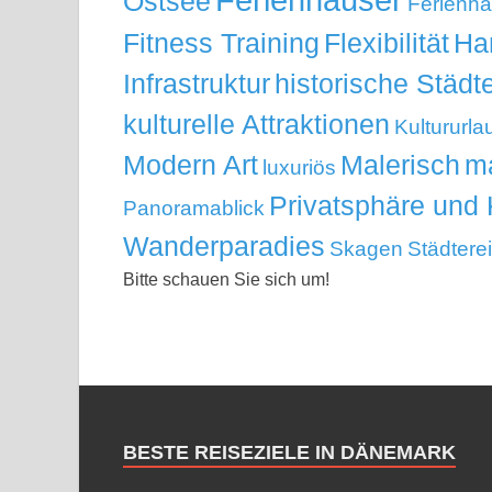
Ostsee
Ferienhä
Fitness Training
Flexibilität
Ha
Infrastruktur
historische Städt
kulturelle Attraktionen
Kultururla
Modern Art
Malerisch
ma
luxuriös
Privatsphäre und 
Panoramablick
Wanderparadies
Skagen
Städtere
Bitte schauen Sie sich um!
BESTE REISEZIELE IN DÄNEMARK