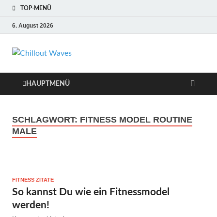
TOP-MENÜ
6. August 2026
Chillout Waves
Traumurlaub an Dänemarks Küsten,
Ferienwohnungen zum Verlieben!
Relaxing Music
HAUPTMENÜ
SCHLAGWORT:
FITNESS MODEL ROUTINE
MALE
FITNESS ZITATE
So kannst Du wie ein Fitnessmodel
werden!