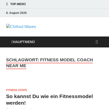
TOP-MENÜ
8. August 2026
Chillout Waves
Traumurlaub an Dänemarks Küsten,
Ferienwohnungen zum Verlieben!
Relaxing Music
HAUPTMENÜ
SCHLAGWORT:
FITNESS MODEL COACH
NEAR ME
FITNESS ZITATE
So kannst Du wie ein Fitnessmodel
werden!