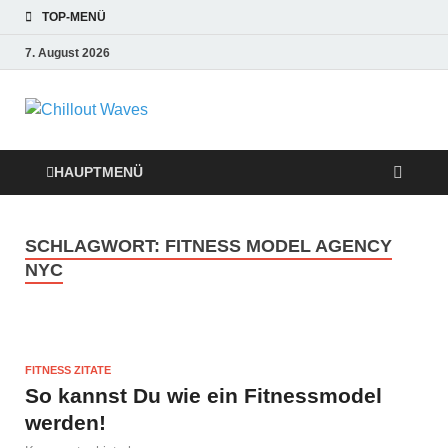
TOP-MENÜ
7. August 2026
Chillout Waves
Traumurlaub an Dänemarks Küsten,
Ferienwohnungen zum Verlieben!
Relaxing Music
HAUPTMENÜ
SCHLAGWORT:
FITNESS MODEL AGENCY
NYC
FITNESS ZITATE
So kannst Du wie ein Fitnessmodel
werden!