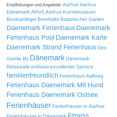
Aarhus
Aarhus
Empfhelungen und Angebote:
Dänemark
ARoS Aarhus Kunstmuseum
Bootsanleger
Bornholm
Botanischer Garten
Daenemark Ferienhaus
Daenemark
Ferienhaus Pool
Daenemark Karte
Daenemark Strand Ferienhaus
Den
Dänemark
Gamle By
Dänemark
Reiseziele
exklusiv
exzellenter Service
familienfreundlich
Ferienhaus Aalborg
Ferienhaus Daenemark Mit Hund
Ferienhaus Daenemark Ostsee
Ferienhäuser
Ferienhäuser in Aarhus
Fitness
Ferienhäuser in Dänemark