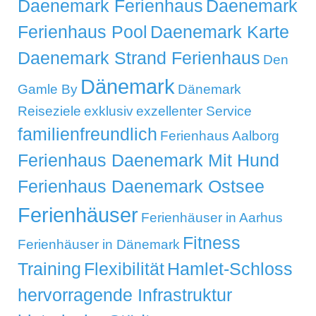
Daenemark Ferienhaus
Daenemark
Ferienhaus Pool
Daenemark Karte
Daenemark Strand Ferienhaus
Den
Dänemark
Gamle By
Dänemark
Reiseziele
exklusiv
exzellenter Service
familienfreundlich
Ferienhaus Aalborg
Ferienhaus Daenemark Mit Hund
Ferienhaus Daenemark Ostsee
Ferienhäuser
Ferienhäuser in Aarhus
Fitness
Ferienhäuser in Dänemark
Training
Flexibilität
Hamlet-Schloss
hervorragende Infrastruktur