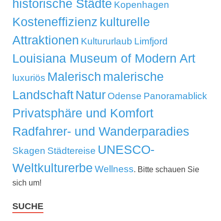
historische Städte
Kopenhagen
Kosteneffizienz
kulturelle
Attraktionen
Kultururlaub
Limfjord
Louisiana Museum of Modern Art
Malerisch
malerische
luxuriös
Landschaft
Natur
Odense
Panoramablick
Privatsphäre und Komfort
Radfahrer- und Wanderparadies
UNESCO-
Skagen
Städtereise
Weltkulturerbe
Wellness
. Bitte schauen Sie
sich um!
SUCHE