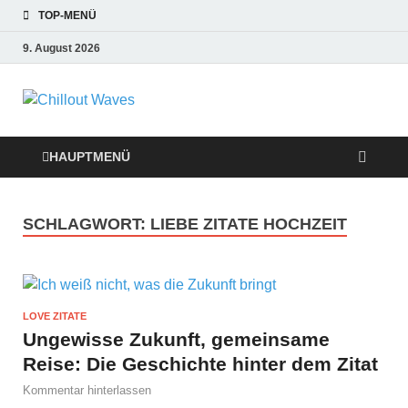
TOP-MENÜ
9. August 2026
Chillout Waves
Traumurlaub an Dänemarks Küsten,
Ferienwohnungen zum Verlieben!
Relaxing Music
HAUPTMENÜ
SCHLAGWORT:
LIEBE ZITATE HOCHZEIT
LOVE ZITATE
Ungewisse Zukunft, gemeinsame
Reise: Die Geschichte hinter dem Zitat
Kommentar hinterlassen