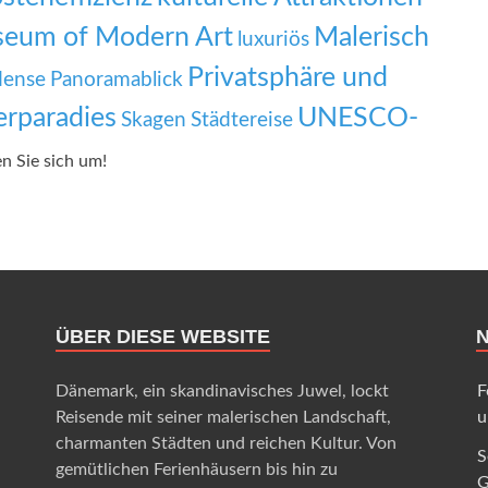
seum of Modern Art
Malerisch
luxuriös
Privatsphäre und
ense
Panoramablick
rparadies
UNESCO-
Skagen
Städtereise
en Sie sich um!
ÜBER DIESE WEBSITE
Dänemark, ein skandinavisches Juwel, lockt
F
Reisende mit seiner malerischen Landschaft,
u
charmanten Städten und reichen Kultur. Von
S
gemütlichen Ferienhäusern bis hin zu
G