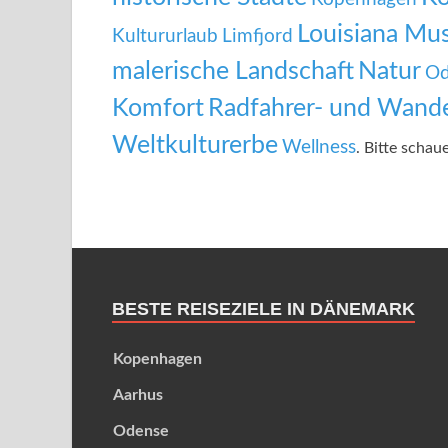
Louisiana Mu
Kultururlaub
Limfjord
malerische Landschaft
Natur
Od
Komfort
Radfahrer- und Wande
Weltkulturerbe
Wellness
. Bitte schau
BESTE REISEZIELE IN DÄNEMARK
Kopenhagen
Aarhus
Odense