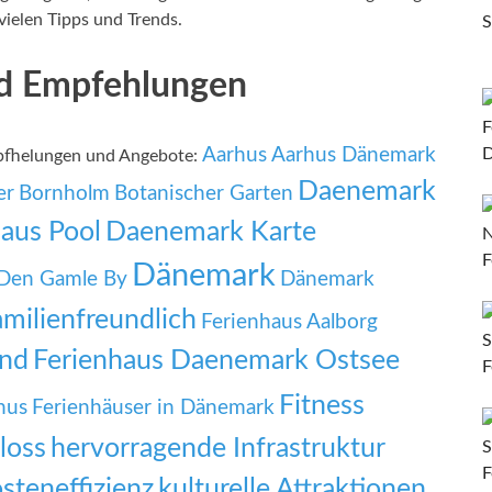
vielen Tipps und Trends.
nd Empfehlungen
Aarhus
Aarhus Dänemark
mpfhelungen und Angebote:
Daenemark
er
Bornholm
Botanischer Garten
aus Pool
Daenemark Karte
Dänemark
Den Gamle By
Dänemark
amilienfreundlich
Ferienhaus Aalborg
und
Ferienhaus Daenemark Ostsee
Fitness
hus
Ferienhäuser in Dänemark
loss
hervorragende Infrastruktur
steneffizienz
kulturelle Attraktionen