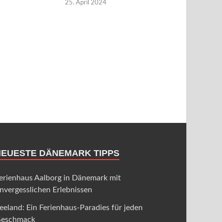
25. April 2024
NEUESTE DÄNEMARK TIPPS
erienhaus Aalborg in Dänemark mit
nvergesslichen Erlebnissen
eeland: Ein Ferienhaus-Paradies für jeden
eschmack