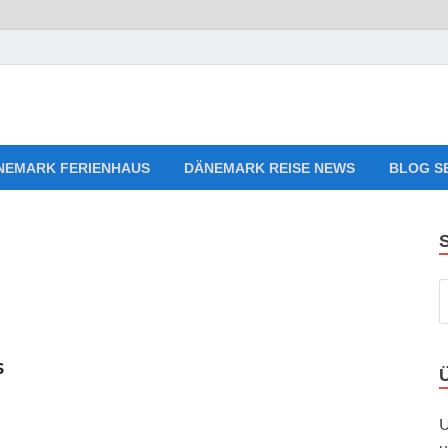
aves Relaxing Music
en, Ferienwohnungen zum Verlieben!
NEMARK FERIENHAUS
DÄNEMARK REISE NEWS
BLOG S
s
U