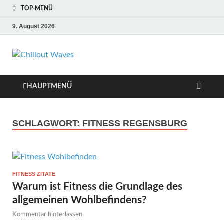
TOP-MENÜ
9. August 2026
Chillout Waves
Traumurlaub an Dänemarks Küsten,
Ferienwohnungen zum Verlieben!
Relaxing Music
HAUPTMENÜ
SCHLAGWORT:
FITNESS REGENSBURG
FITNESS ZITATE
Warum ist Fitness die Grundlage des
allgemeinen Wohlbefindens?
Kommentar hinterlassen