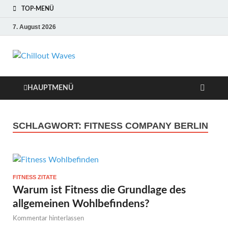
TOP-MENÜ
7. August 2026
Chillout Waves
Traumurlaub an Dänemarks Küsten,
Ferienwohnungen zum Verlieben!
Relaxing Music
HAUPTMENÜ
SCHLAGWORT:
FITNESS COMPANY BERLIN
FITNESS ZITATE
Warum ist Fitness die Grundlage des
allgemeinen Wohlbefindens?
Kommentar hinterlassen