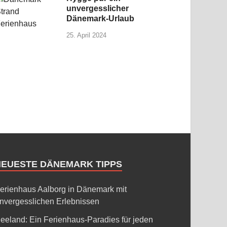
unvergesslicher
Dänemark-Urlaub
25. April 2024
NEUESTE DÄNEMARK TIPPS
erienhaus Aalborg in Dänemark mit
nvergesslichen Erlebnissen
eeland: Ein Ferienhaus-Paradies für jeden