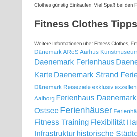
Clothes günstig Einkaufen. Viel Spaß bei den F
Fitness Clothes Tip
Weitere Informationen über Fitness Clothes, 
Dänemark
ARoS Aarhus Kunstmuseu
Daenemark Ferienhaus
Daene
Karte
Daenemark Strand Feri
Dänemark Reiseziele
exklusiv
exzellen
Ferienhaus Daenemark
Aalborg
Ferienhäuser
Ostsee
Ferienhä
Fitness Training
Flexibilität
Ha
Infrastruktur
historische Städt