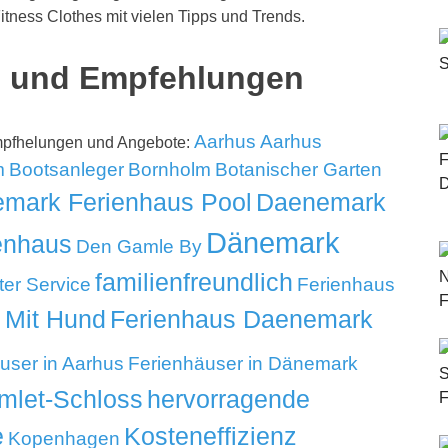
itness Clothes mit vielen Tipps und Trends.
ps und Empfehlungen
Aarhus
Aarhus
Empfhelungen und Angebote:
m
Bootsanleger
Bornholm
Botanischer Garten
mark Ferienhaus Pool
Daenemark
Dänemark
enhaus
Den Gamle By
familienfreundlich
ter Service
Ferienhaus
 Mit Hund
Ferienhaus Daenemark
user in Aarhus
Ferienhäuser in Dänemark
mlet-Schloss
hervorragende
e
Kosteneffizienz
Kopenhagen