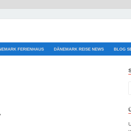
aves Relaxing Music
sten, Ferienwohnungen zum Verlieben!
NEMARK FERIENHAUS
DÄNEMARK REISE NEWS
BLOG S
?
U