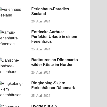
Ferienhaus-Paradies
Seeland
26. April 2024
Entdecke Aarhus:
Perfekter Urlaub in einem
Ferienhaus
25. April 2024
Radtouren an Dänemarks
wilder Küste im Norden
25. April 2024
Ringkøbing-Skjern
Ferienhäuser Dänemark
25. April 2024
Hygge pur ein