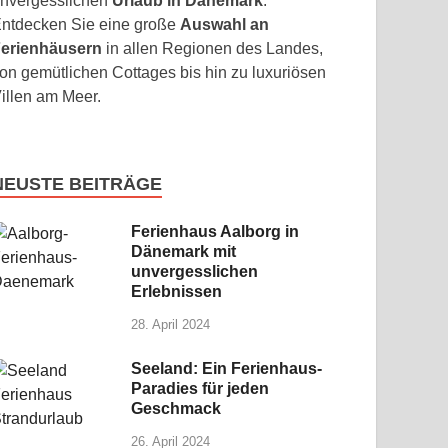
nvergesslichen
Urlaub in Dänemark
.
ntdecken Sie eine große
Auswahl an
erienhäusern
in allen Regionen des Landes,
on gemütlichen Cottages bis hin zu luxuriösen
illen am Meer.
NEUSTE BEITRÄGE
Ferienhaus Aalborg in
Dänemark mit
unvergesslichen
Erlebnissen
28. April 2024
Seeland: Ein Ferienhaus-
Paradies für jeden
Geschmack
26. April 2024