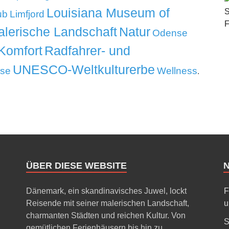
Louisiana Museum of
ub
Limfjord
lerische Landschaft
Natur
Odense
Komfort
Radfahrer- und
UNESCO-Weltkulturerbe
ise
Wellness
.
ÜBER DIESE WEBSITE
Dänemark, ein skandinavisches Juwel, lockt
F
Reisende mit seiner malerischen Landschaft,
u
charmanten Städten und reichen Kultur. Von
S
gemütlichen Ferienhäusern bis hin zu