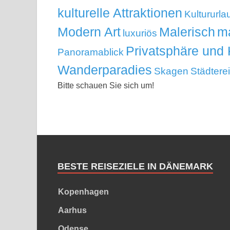
kulturelle Attraktionen
Kultururla
Modern Art
Malerisch
ma
luxuriös
Privatsphäre und 
Panoramablick
Wanderparadies
Skagen
Städtere
Bitte schauen Sie sich um!
BESTE REISEZIELE IN DÄNEMARK
Kopenhagen
Aarhus
Odense