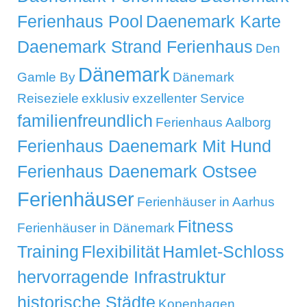
Ferienhaus Pool
Daenemark Karte
Daenemark Strand Ferienhaus
Den
Dänemark
Gamle By
Dänemark
Reiseziele
exklusiv
exzellenter Service
familienfreundlich
Ferienhaus Aalborg
Ferienhaus Daenemark Mit Hund
Ferienhaus Daenemark Ostsee
Ferienhäuser
Ferienhäuser in Aarhus
Fitness
Ferienhäuser in Dänemark
Training
Flexibilität
Hamlet-Schloss
hervorragende Infrastruktur
historische Städte
Kopenhagen