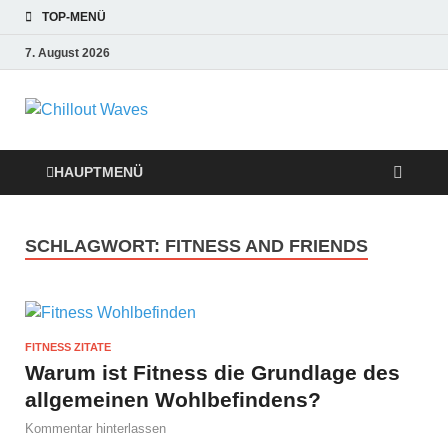
TOP-MENÜ
7. August 2026
Chillout Waves
Traumurlaub an Dänemarks Küsten,
Ferienwohnungen zum Verlieben!
Relaxing Music
HAUPTMENÜ
SCHLAGWORT:
FITNESS AND FRIENDS
FITNESS ZITATE
Warum ist Fitness die Grundlage des
allgemeinen Wohlbefindens?
Kommentar hinterlassen