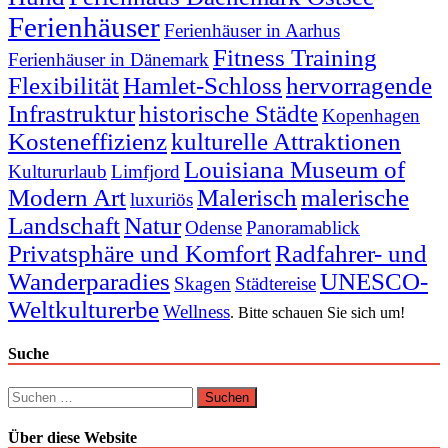
Ferienhäuser
Ferienhäuser in Aarhus
Fitness Training
Ferienhäuser in Dänemark
Flexibilität
Hamlet-Schloss
hervorragende
Infrastruktur
historische Städte
Kopenhagen
Kosteneffizienz
kulturelle Attraktionen
Louisiana Museum of
Kultururlaub
Limfjord
Modern Art
Malerisch
malerische
luxuriös
Landschaft
Natur
Odense
Panoramablick
Privatsphäre und Komfort
Radfahrer- und
Wanderparadies
UNESCO-
Skagen
Städtereise
Weltkulturerbe
Wellness
. Bitte schauen Sie sich um!
Suche
Suchen
nach:
Über diese Website