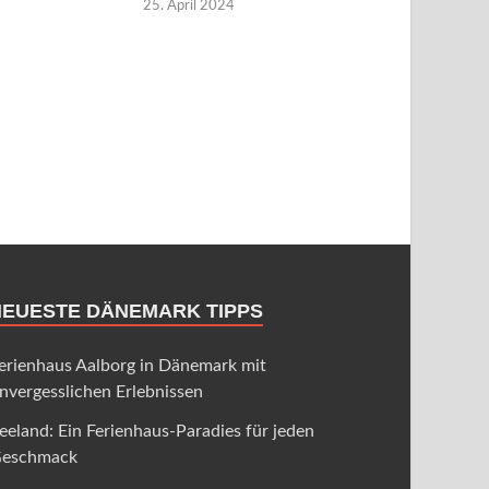
25. April 2024
NEUESTE DÄNEMARK TIPPS
erienhaus Aalborg in Dänemark mit
nvergesslichen Erlebnissen
eeland: Ein Ferienhaus-Paradies für jeden
eschmack