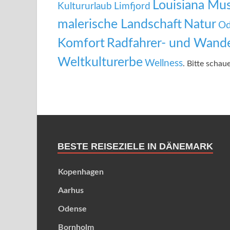
Louisiana Mu
Kultururlaub
Limfjord
malerische Landschaft
Natur
Od
Komfort
Radfahrer- und Wande
Weltkulturerbe
Wellness
. Bitte schau
BESTE REISEZIELE IN DÄNEMARK
Kopenhagen
Aarhus
Odense
Bornholm