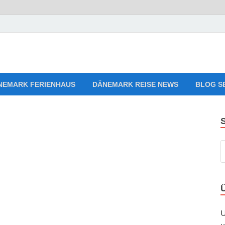
aves Relaxing Music
en, Ferienwohnungen zum Verlieben!
NEMARK FERIENHAUS
DÄNEMARK REISE NEWS
BLOG S
U