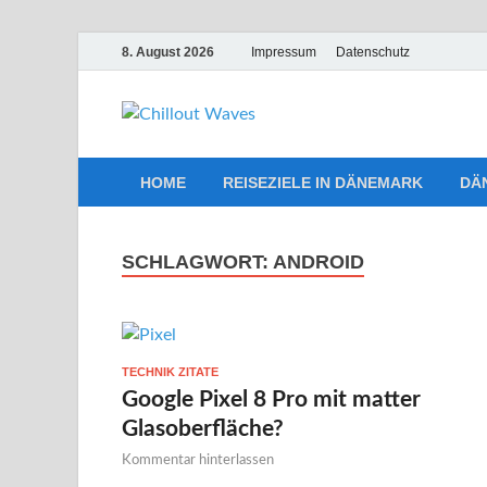
8. August 2026
Impressum
Datenschutz
Chillout W
Traumurlaub an Dänemarks Küst
HOME
REISEZIELE IN DÄNEMARK
DÄ
SCHLAGWORT:
ANDROID
TECHNIK ZITATE
Google Pixel 8 Pro mit matter
Glasoberfläche?
Kommentar hinterlassen