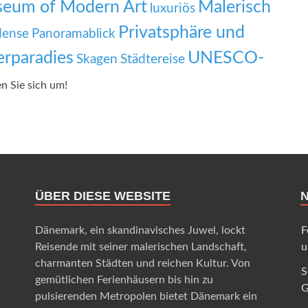
seum of Modern Art
Malerisch
luxuriös
Privatsphäre und
ense
Panoramablick
rparadies
UNESCO-
Skagen
Städtereise
en Sie sich um!
ÜBER DIESE WEBSITE
Dänemark, ein skandinavisches Juwel, lockt
F
Reisende mit seiner malerischen Landschaft,
u
charmanten Städten und reichen Kultur. Von
S
gemütlichen Ferienhäusern bis hin zu
G
pulsierenden Metropolen bietet Dänemark ein